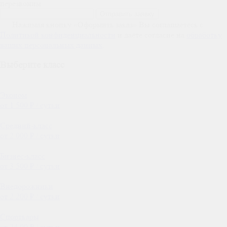
перезвоним
Отправить заявку
Нажимая кнопку «Оформить заказ» Вы соглашаетесь с
Политикой конфиденциальности
и даёте согласие на
обработку
ваших персональных данных
.
Выберите класс
Эконом
от 1 500 ₽ / сутки
Средний-класс
от 2 000 ₽ / сутки
Бизнес-класс
от 3 500 ₽ / сутки
Внедорожники
от 2 200 ₽ / сутки
Спорткары
от 24 00 ₽ / сутки