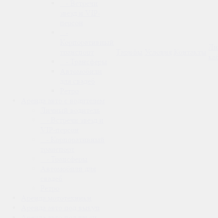
- Встречи
звезд и VIP-
персон
-
Корпоративный
Ли
транспорт
Тарифы
Условия
Контакты
ка
- Трансферы
Автомобили
для свадеб
Ретро
Аренда авто с водителем
Личный водитель
- Встречи звезд и
VIP-персон
- Корпоративный
транспорт
- Трансферы
Автомобили для
свадеб
Ретро
Аренда мототехники
Аренда авто под выкуп
Аренда авто под такси