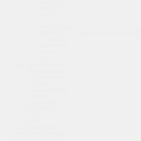
- Встречи
звезд и VIP-
персон
-
Корпоративный
Ли
транспорт
Тарифы
Условия
Контакты
ка
- Трансферы
Автомобили
для свадеб
Ретро
Аренда авто с водителем
Личный водитель
- Встречи звезд и
VIP-персон
- Корпоративный
транспорт
- Трансферы
Автомобили для
свадеб
Ретро
Аренда мототехники
Аренда авто под выкуп
Аренда авто под такси