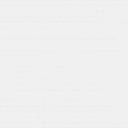
удобное время и место. Машина на прокат от нашей компании
— это ваш выбор, который станет точным попаданием в цель.
Дополнительное оборудование, машина для решения
поставленных задач — и жизнь кажется намного проще. Аренда
авто на сутки? Почему бы и нет!
Что нужно для аренды машины: кратко о важном
Аренда машины на день (или год) возможна при минимальном
наборе документов:
водительское удостоверение;
паспорт;
миграционная карта (для иностранных граждан);
въездная виза или иной документ о временной
регистрации в РФ (для иностранных граждан).
Взять авто на прокат можно как физическим, так и
юридическим лицам. В последнем варианте важно также
предоставить сотрудникам компании доверенность на право
подписания договора об аренде и карточку с главной
информацией об организации, предприятии. Как видите снять
машину в аренду — это простое дело, которое не отнимет много