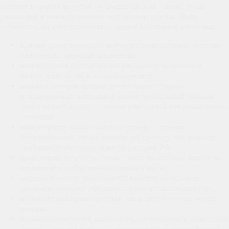
машину в аренду на сутки без водителя (или с ним), то мы
готовы раз и навсегда решить этот момент для вас. Ведь
преимущества сотрудничества с нашей компанией очевидны:
Клиент самостоятельно выбирает транспортное средство
от ведущих мировых концернов;
можно отдать предпочтение как аренде автомобиля
бизнес-класса, так и эконом-варианта;
машина, которая предлагается клиенту фирмы
исключительно исправна и имеет пройденный полный
технический осмотр, страховку на случай непредвиденных
ситуаций;
авто в аренду можно взять по тарифу с заранее
оговоренными ограничениями по пробегу, что позволит
свободно перемещаться по территории РФ;
транспортное средство может быть доставлено для гостя
компании в любое удобное время и место;
машина в аренду поставляется клиенту на условиях
договора, который оформляется за считанные минуты;
возможна как краткосрочная, так и долгосрочная аренда
машины;
прокат автомобилей может быть организован и с системой
скидок, если вы являетесь постоянным клиентом фирмы;