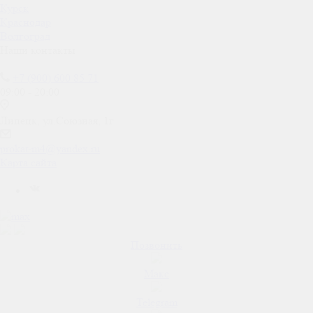
Курск
Краснодар
Волгоград
Наши контакты
+7 (900) 600 85 71
09:00 - 20:00
Липецк, ул.Союзная, 1г
prokat-m4@yandex.ru
Карта сайта
Позвонить
Макс
Telegram